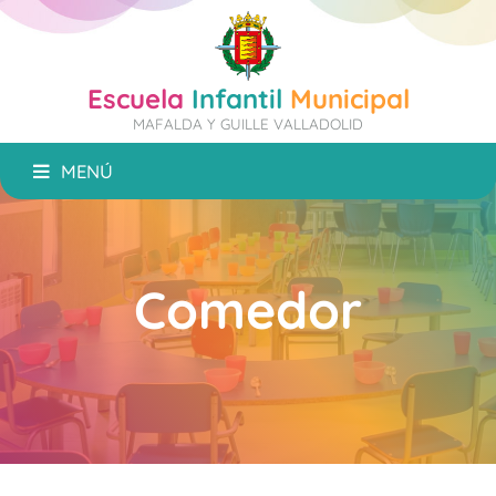
Escuela
Infantil
Municipal
MAFALDA Y GUILLE VALLADOLID
MENÚ
Comedor