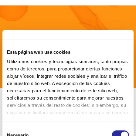
Respetamos los máximos estándares de
salubridad y seguimos todos los
protocolos necesarios para casos de
Esta página web usa cookies
alergias e intolerancias alimentarias.
Utilizamos cookies y tecnologías similares, tanto propias
como de terceros, para proporcionar ciertas funciones,
alojar vídeos, integrar redes sociales y analizar el tráfico
de nuestro sitio web. A excepción de las cookies
necesarias para el funcionamiento de este sitio web,
solicitaremos su consentimiento para mejorar nuestros
servicios a través del resto de cookies; sin embargo, su
negativa no limitará su experiencia de usuario en nuestra
Seguridad
web. Puede configurar o rechazar de forma
personalizada su uso pulsando “Configuraciones”. Para
S
alimentaria
más información, puede consultar nuestra
Política de
Necesario