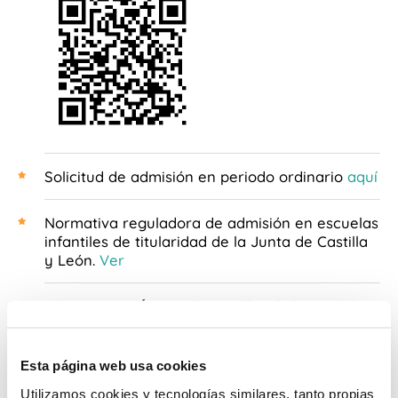
Solicitud de admisión en periodo ordinario
aquí
Normativa reguladora de admisión en escuelas
infantiles de titularidad de la Junta de Castilla
y León.
Ver
SEDE ELECTRÓNICA de Castilla y león
Acceder
Normativa
municipal
Esta página web usa cookies
Utilizamos cookies y tecnologías similares, tanto propias