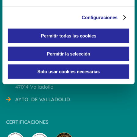
e
c
Configuraciones
o
n
s
Contacto
Permitir todas las cookies
e
n
983 337 828
Permitir la selección
t
i
pdelosbueis@eikoala.es
m
Solo usar cookies necesarias
i
C/ Remigio Cabello Toral, 2
e
47014 Valladolid
n
t
AYTO. DE VALLADOLID
o
CERTIFICACIONES