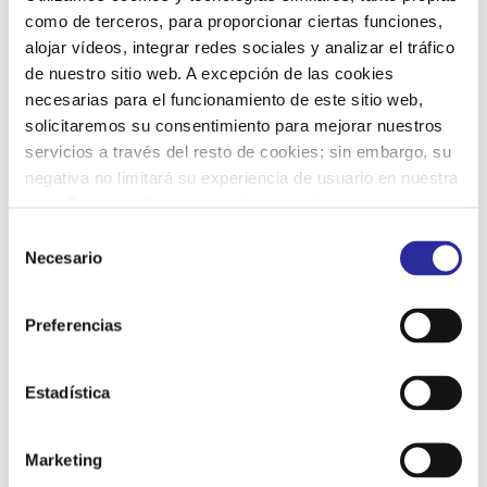
como de terceros, para proporcionar ciertas funciones,
CONCEJALÍA DE EDUCACIÓN Y
alojar vídeos, integrar redes sociales y analizar el tráfico
CULTURA
de nuestro sitio web. A excepción de las cookies
AYUNTAMIENTO DE VALLADOLID
necesarias para el funcionamiento de este sitio web,
Centro de Escuelas Infantiles
solicitaremos su consentimiento para mejorar nuestros
San Benito, 1
servicios a través del resto de cookies; sin embargo, su
negativa no limitará su experiencia de usuario en nuestra
Teléfono: 983 426 470 - 983 426 100, ext. 7028
web. Puede configurar o rechazar de forma
personalizada su uso pulsando “Configuraciones”. Para
S
Escuelas Infantiles | Portal Web del
más información, puede consultar nuestra
Política de
Necesario
e
Ayuntamiento de Valladolid
Privacidad
.
l
e
NORMATIVA AYUNTAMIENTO DE VALLADOLID
Preferencias
c
DE 0 A 3 AÑOS | Portal Web del Ayuntamiento
c
de Valladolid
i
Estadística
ó
n
Marketing
d