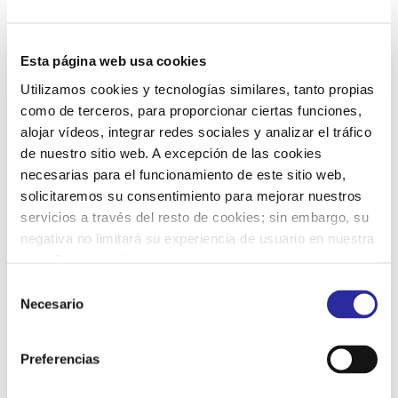
19
20
21
22
23
24
25
Esta página web usa cookies
Utilizamos cookies y tecnologías similares, tanto propias
May 2025
26
27
28
29
30
31
1
como de terceros, para proporcionar ciertas funciones,
L
M
M
J
V
S
D
alojar vídeos, integrar redes sociales y analizar el tráfico
de nuestro sitio web. A excepción de las cookies
29
30
31
1
2
3
4
necesarias para el funcionamiento de este sitio web,
solicitaremos su consentimiento para mejorar nuestros
5
6
7
8
9
10
11
servicios a través del resto de cookies; sin embargo, su
negativa no limitará su experiencia de usuario en nuestra
web. Puede configurar o rechazar de forma
12
13
14
15
16
17
18
personalizada su uso pulsando “Configuraciones”. Para
S
más información, puede consultar nuestra
Política de
Necesario
e
19
20
21
22
23
24
25
Privacidad
.
l
Jun 2025
e
Preferencias
L
M
M
J
V
S
D
c
26
27
28
29
30
31
1
c