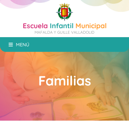
Escuela
Infantil
Municipal
MAFALDA Y GUILLE VALLADOLID
MENÚ
Familias