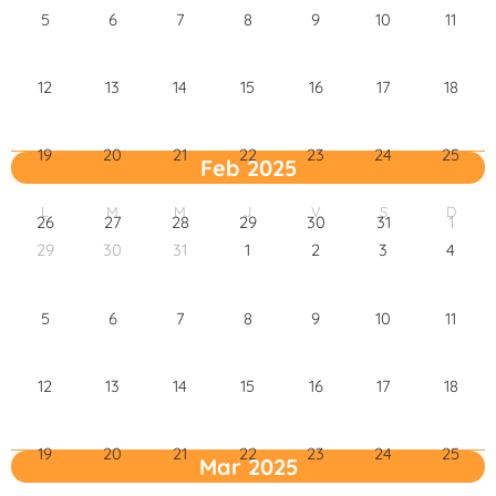
5
6
7
8
9
10
11
12
13
14
15
16
17
18
19
20
21
22
23
24
25
Feb 2025
L
M
M
J
V
S
D
26
27
28
29
30
31
1
29
30
31
1
2
3
4
5
6
7
8
9
10
11
12
13
14
15
16
17
18
19
20
21
22
23
24
25
Mar 2025