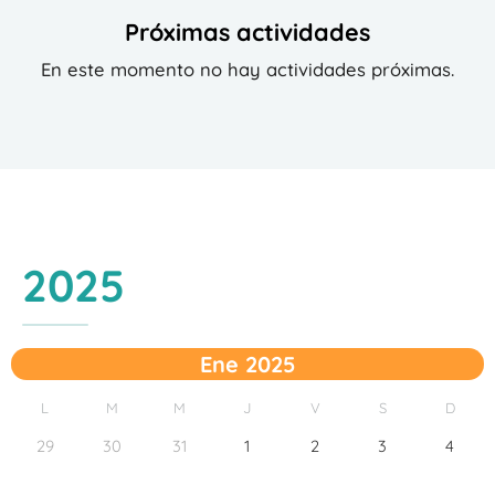
Próximas actividades
En este momento no hay actividades próximas.
2025
Ene 2025
L
M
M
J
V
S
D
29
30
31
1
2
3
4