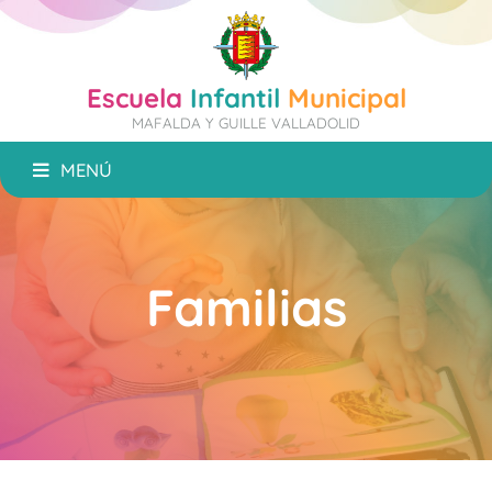
Escuela
Infantil
Municipal
MAFALDA Y GUILLE VALLADOLID
MENÚ
Familias