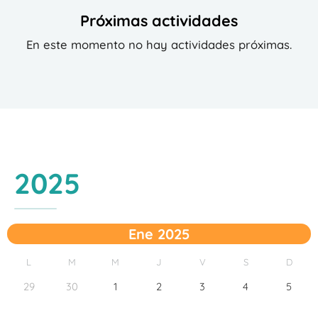
Próximas actividades
En este momento no hay actividades próximas.
2025
Ene 2025
L
M
M
J
V
S
D
29
30
1
2
3
4
5