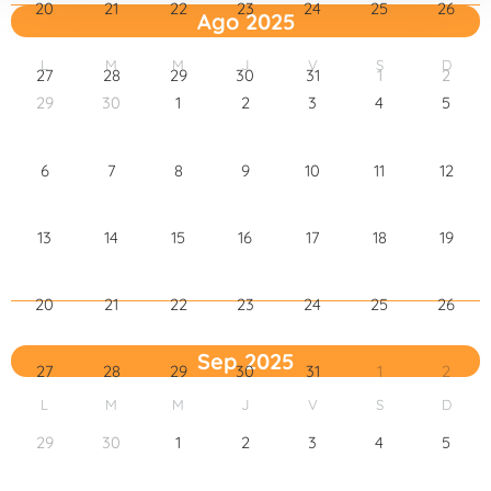
o
20
21
22
23
24
25
26
Ago 2025
L
M
M
J
V
S
D
27
28
29
30
31
1
2
29
30
1
2
3
4
5
6
7
8
9
10
11
12
13
14
15
16
17
18
19
20
21
22
23
24
25
26
Sep 2025
27
28
29
30
31
1
2
L
M
M
J
V
S
D
29
30
1
2
3
4
5