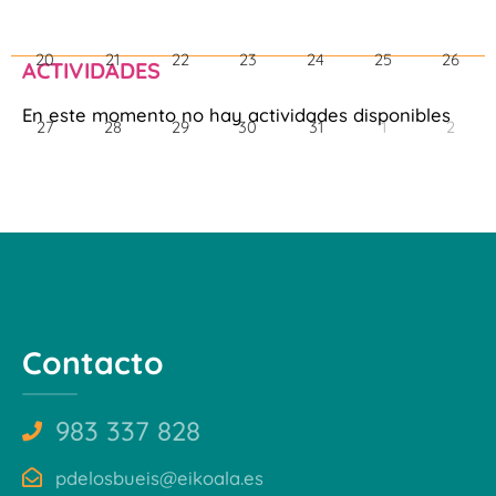
20
21
22
23
24
25
26
ACTIVIDADES
En este momento no hay actividades disponibles
27
28
29
30
31
1
2
Contacto
983 337 828
pdelosbueis@eikoala.es