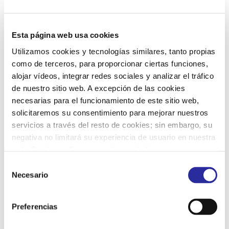
20
21
22
23
24
25
26
Esta página web usa cookies
Utilizamos cookies y tecnologías similares, tanto propias
May 2025
27
28
29
30
31
1
2
como de terceros, para proporcionar ciertas funciones,
L
M
M
J
V
S
D
alojar vídeos, integrar redes sociales y analizar el tráfico
de nuestro sitio web. A excepción de las cookies
29
30
1
2
3
4
5
necesarias para el funcionamiento de este sitio web,
solicitaremos su consentimiento para mejorar nuestros
6
7
8
9
10
11
12
servicios a través del resto de cookies; sin embargo, su
negativa no limitará su experiencia de usuario en nuestra
web. Puede configurar o rechazar de forma
13
14
15
16
17
18
19
personalizada su uso pulsando “Configuraciones”. Para
S
más información, puede consultar nuestra
Política de
Necesario
e
20
21
22
23
24
25
26
Privacidad
.
l
Jun 2025
e
Preferencias
L
M
M
J
V
S
D
c
27
28
29
30
31
1
2
c