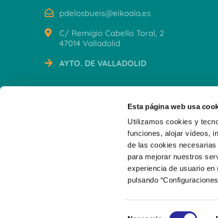
pdelosbueis@eikoala.es
C/ Remigio Cabello Toral, 2
47014 Valladolid
AYTO. DE VALLADOLID
CERTIFICACIONES
Esta página web usa cook
Utilizamos cookies y tecno
funciones, alojar vídeos, i
de las cookies necesarias 
para mejorar nuestros serv
experiencia de usuario en
pulsando “Configuraciones
S
© 2026 Escuela Infantil Municipal Mafalda y Guille