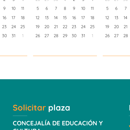
9
10
11
5
6
7
8
9
10
11
5
6
7
16
17
18
12
13
14
15
16
17
18
12
13
14
23
24
25
19
20
21
22
23
24
25
19
20
21
30
31
1
26
27
28
29
30
31
1
26
27
28
Solicitar
plaza
CONCEJALÍA DE EDUCACIÓN Y