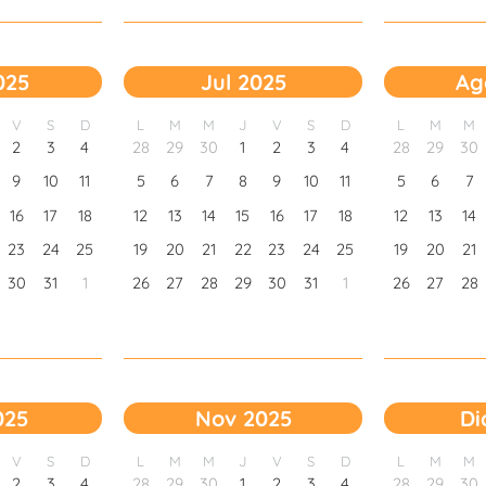
025
Jul 2025
Ag
V
S
D
L
M
M
J
V
S
D
L
M
M
2
3
4
28
29
30
1
2
3
4
28
29
30
9
10
11
5
6
7
8
9
10
11
5
6
7
16
17
18
12
13
14
15
16
17
18
12
13
14
23
24
25
19
20
21
22
23
24
25
19
20
21
30
31
1
26
27
28
29
30
31
1
26
27
28
025
Nov 2025
Di
V
S
D
L
M
M
J
V
S
D
L
M
M
2
3
4
28
29
30
1
2
3
4
28
29
30