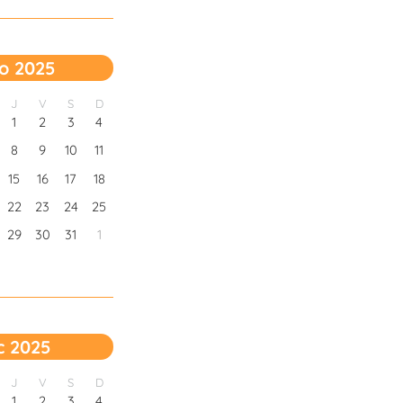
o 2025
J
V
S
D
1
2
3
4
8
9
10
11
15
16
17
18
22
23
24
25
29
30
31
1
c 2025
J
V
S
D
1
2
3
4