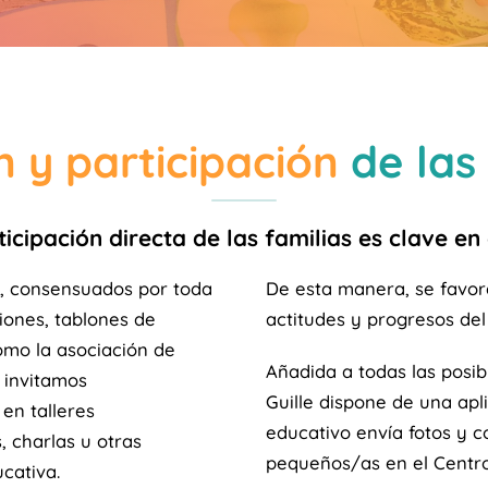
n y participación
de las 
icipación directa de las familias es clave en
n, consensuados por toda
De esta manera, se favor
iones, tablones de
actitudes y progresos del
como la asociación de
Añadida a todas las posib
invitamos
Guille dispone de una apli
en talleres
educativo envía fotos y c
, charlas u otras
pequeños/as en el Centro
cativa.