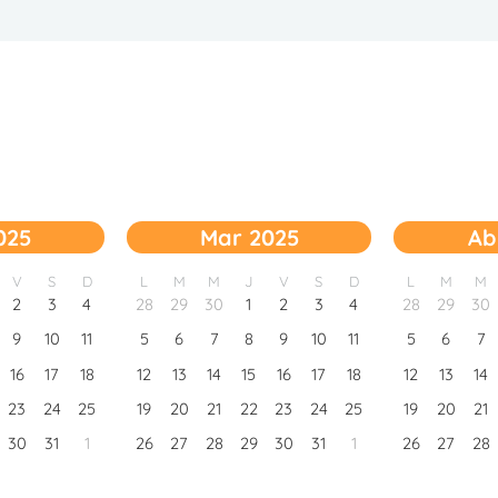
025
Mar 2025
Ab
V
S
D
L
M
M
J
V
S
D
L
M
M
2
3
4
28
29
30
1
2
3
4
28
29
30
9
10
11
5
6
7
8
9
10
11
5
6
7
16
17
18
12
13
14
15
16
17
18
12
13
14
23
24
25
19
20
21
22
23
24
25
19
20
21
30
31
1
26
27
28
29
30
31
1
26
27
28