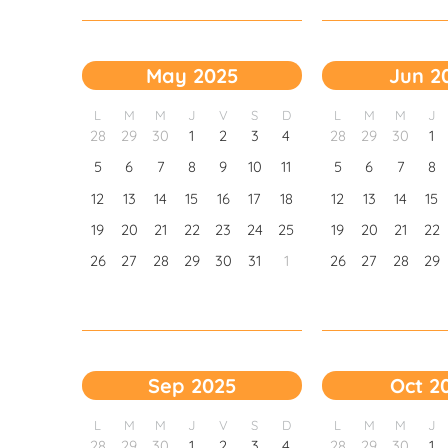
May 2025
Jun 2
L
M
M
J
V
S
D
L
M
M
J
28
29
30
1
2
3
4
28
29
30
1
5
6
7
8
9
10
11
5
6
7
8
12
13
14
15
16
17
18
12
13
14
15
19
20
21
22
23
24
25
19
20
21
22
26
27
28
29
30
31
1
26
27
28
29
Sep 2025
Oct 2
L
M
M
J
V
S
D
L
M
M
J
28
29
30
1
2
3
4
28
29
30
1