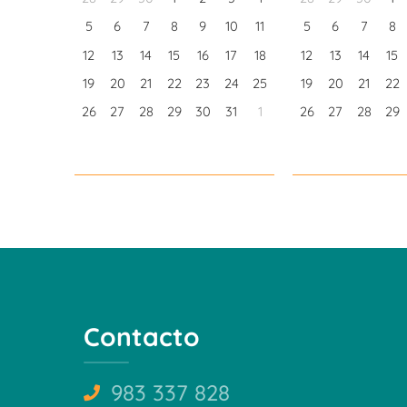
5
6
7
8
9
10
11
5
6
7
8
12
13
14
15
16
17
18
12
13
14
15
19
20
21
22
23
24
25
19
20
21
22
26
27
28
29
30
31
1
26
27
28
29
Contacto
983 337 828