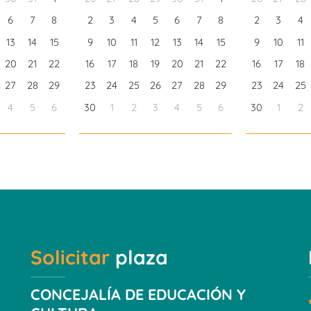
6
7
8
2
3
4
5
6
7
8
2
3
4
13
14
15
9
10
11
12
13
14
15
9
10
11
20
21
22
16
17
18
19
20
21
22
16
17
18
27
28
29
23
24
25
26
27
28
29
23
24
25
4
5
6
30
1
2
3
4
5
6
30
1
2
Solicitar
plaza
CONCEJALÍA DE EDUCACIÓN Y