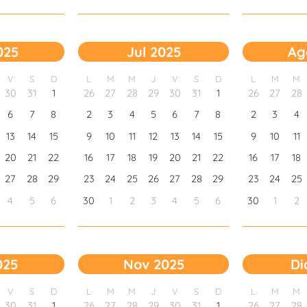
025
Jul 2025
Ag
V
S
D
L
M
M
J
V
S
D
L
M
M
30
31
1
26
27
28
29
30
31
1
26
27
28
6
7
8
2
3
4
5
6
7
8
2
3
4
13
14
15
9
10
11
12
13
14
15
9
10
11
20
21
22
16
17
18
19
20
21
22
16
17
18
27
28
29
23
24
25
26
27
28
29
23
24
25
4
5
6
30
1
2
3
4
5
6
30
1
2
025
Nov 2025
Di
V
S
D
L
M
M
J
V
S
D
L
M
M
30
31
1
26
27
28
29
30
31
1
26
27
28