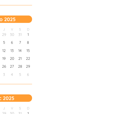
o 2025
J
V
S
D
29
30
31
1
5
6
7
8
12
13
14
15
19
20
21
22
26
27
28
29
3
4
5
6
c 2025
J
V
S
D
29
30
31
1