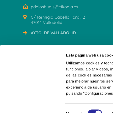
pdelosbueis@eikoala.es
C/ Remigio Cabello Toral, 2
47014 Valladolid
AYTO. DE VALLADOLID
CERTIFICACIONES
Esta página web usa cook
Utilizamos cookies y tecno
funciones, alojar vídeos, i
de las cookies necesarias 
para mejorar nuestros serv
experiencia de usuario en
pulsando “Configuraciones
S
© 2026 Escuela Infantil Municipal Mafalda y Guille