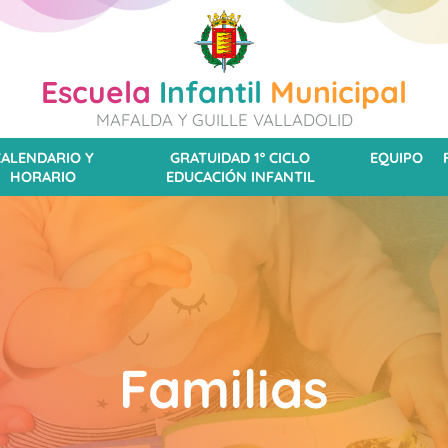
Escuela
Infantil
Municipal
MAFALDA Y GUILLE VALLADOLID
CALENDARIO Y
GRATUIDAD 1º CICLO
EQUIPO
HORARIO
EDUCACIÓN INFANTIL
Familias