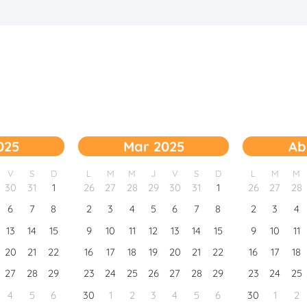
025
Mar 2025
Ab
V
S
D
L
M
M
J
V
S
D
L
M
M
30
31
1
26
27
28
29
30
31
1
26
27
28
6
7
8
2
3
4
5
6
7
8
2
3
4
13
14
15
9
10
11
12
13
14
15
9
10
11
20
21
22
16
17
18
19
20
21
22
16
17
18
27
28
29
23
24
25
26
27
28
29
23
24
25
4
5
6
30
1
2
3
4
5
6
30
1
2