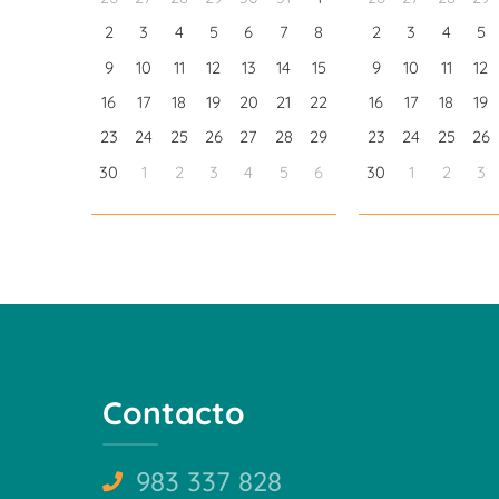
2
3
4
5
6
7
8
2
3
4
5
9
10
11
12
13
14
15
9
10
11
12
16
17
18
19
20
21
22
16
17
18
19
23
24
25
26
27
28
29
23
24
25
26
30
1
2
3
4
5
6
30
1
2
3
Contacto
983 337 828