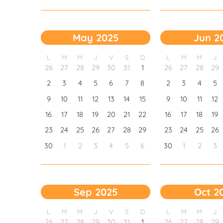
May 2025
Jun 2
L
M
M
J
V
S
D
L
M
M
J
26
27
28
29
30
31
1
26
27
28
29
2
3
4
5
6
7
8
2
3
4
5
9
10
11
12
13
14
15
9
10
11
12
16
17
18
19
20
21
22
16
17
18
19
23
24
25
26
27
28
29
23
24
25
26
30
1
2
3
4
5
6
30
1
2
3
Sep 2025
Oct 2
L
M
M
J
V
S
D
L
M
M
J
26
27
28
29
30
31
1
26
27
28
29