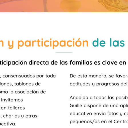
n y participación
de las 
icipación directa de las familias es clave en
n, consensuados por toda
De esta manera, se favor
iones, tablones de
actitudes y progresos del
como la asociación de
Añadida a todas las posib
invitamos
Guille dispone de una apli
en talleres
educativo envía fotos y c
, charlas u otras
pequeños/as en el Centro
cativa.