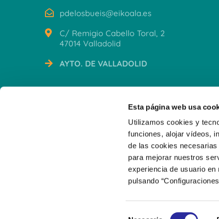
pdelosbueis@eikoala.es
C/ Remigio Cabello Toral, 2
47014 Valladolid
AYTO. DE VALLADOLID
CERTIFICACIONES
Esta página web usa cook
Utilizamos cookies y tecno
funciones, alojar vídeos, i
de las cookies necesarias 
para mejorar nuestros serv
experiencia de usuario en
pulsando “Configuraciones
S
© 2026 Escuela Infantil Municipal Mafalda y Guille