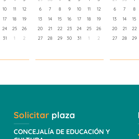
10
11
12
6
7
8
9
10
11
12
6
7
8
17
18
19
13
14
15
16
17
18
19
13
14
15
24
25
26
20
21
22
23
24
25
26
20
21
22
31
1
2
27
28
29
30
31
1
2
27
28
29
Solicitar
plaza
CONCEJALÍA DE EDUCACIÓN Y