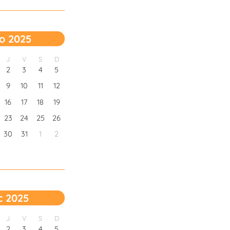
o 2025
J
V
S
D
2
3
4
5
9
10
11
12
16
17
18
19
23
24
25
26
30
31
1
2
c 2025
J
V
S
D
2
3
4
5