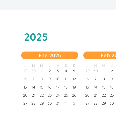
2025
Ene 2025
Feb 2
L
M
M
J
V
S
D
L
M
M
J
29
30
1
2
3
4
5
29
30
1
2
6
7
8
9
10
11
12
6
7
8
9
13
14
15
16
17
18
19
13
14
15
16
20
21
22
23
24
25
26
20
21
22
23
27
28
29
30
31
1
2
27
28
29
30