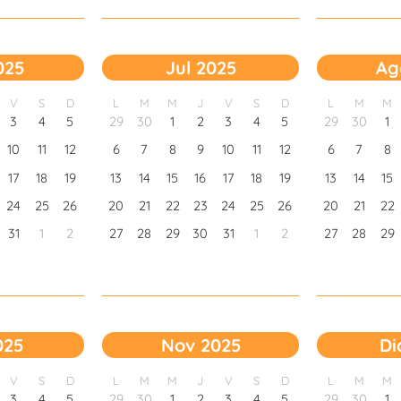
025
Jul 2025
Ag
V
S
D
L
M
M
J
V
S
D
L
M
M
3
4
5
29
30
1
2
3
4
5
29
30
1
10
11
12
6
7
8
9
10
11
12
6
7
8
17
18
19
13
14
15
16
17
18
19
13
14
15
24
25
26
20
21
22
23
24
25
26
20
21
22
31
1
2
27
28
29
30
31
1
2
27
28
29
025
Nov 2025
Di
V
S
D
L
M
M
J
V
S
D
L
M
M
3
4
5
29
30
1
2
3
4
5
29
30
1