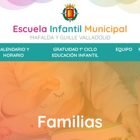
Escuela
Infantil
Municipal
MAFALDA Y GUILLE VALLADOLID
CALENDARIO Y
GRATUIDAD 1º CICLO
EQUIPO
HORARIO
EDUCACIÓN INFANTIL
Familias