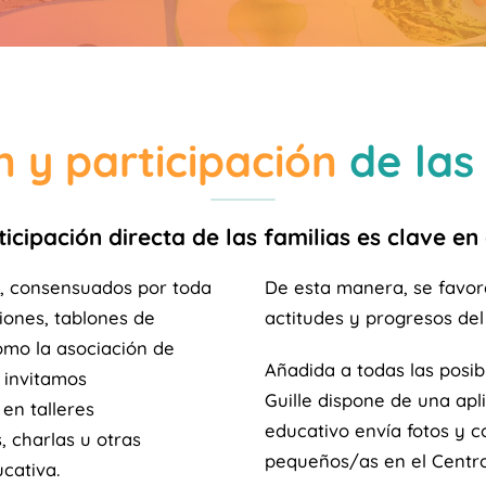
n y participación
de las 
icipación directa de las familias es clave en
n, consensuados por toda
De esta manera, se favor
iones, tablones de
actitudes y progresos del
como la asociación de
Añadida a todas las posib
invitamos
Guille dispone de una apli
en talleres
educativo envía fotos y c
, charlas u otras
pequeños/as en el Centro
cativa.