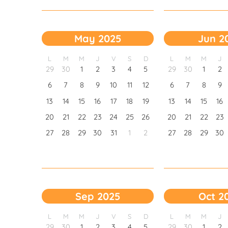
May 2025
Jun 2
L
M
M
J
V
S
D
L
M
M
J
29
30
1
2
3
4
5
29
30
1
2
6
7
8
9
10
11
12
6
7
8
9
13
14
15
16
17
18
19
13
14
15
16
20
21
22
23
24
25
26
20
21
22
23
27
28
29
30
31
1
2
27
28
29
30
Sep 2025
Oct 2
L
M
M
J
V
S
D
L
M
M
J
29
30
1
2
3
4
5
29
30
1
2