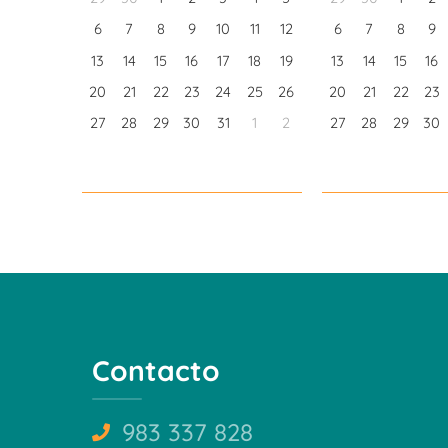
6
7
8
9
10
11
12
6
7
8
9
13
14
15
16
17
18
19
13
14
15
16
20
21
22
23
24
25
26
20
21
22
23
27
28
29
30
31
1
2
27
28
29
30
Contacto
983 337 828