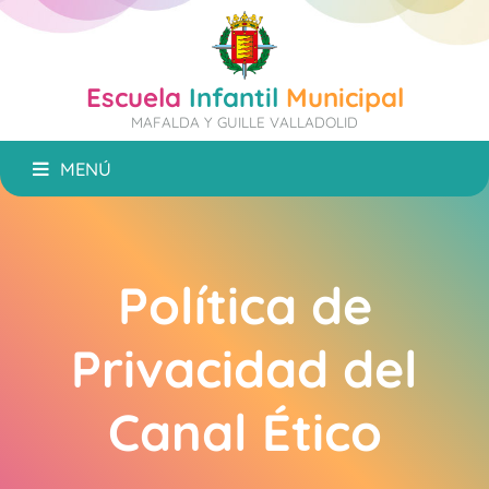
Escuela
Infantil
Municipal
MAFALDA Y GUILLE VALLADOLID
MENÚ
Política de
Privacidad del
Canal Ético