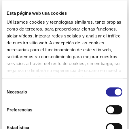
¿A QUÉ DESTINATARIOS SE
Esta página web usa cookies
COMUNICARÁN SUS DATOS?
Utilizamos cookies y tecnologías similares, tanto propias
como de terceros, para proporcionar ciertas funciones,
Los datos podrían comunicarse a otros
alojar vídeos, integrar redes sociales y analizar el tráfico
destinatarios cuando resulte necesario en el
de nuestro sitio web. A excepción de las cookies
marco de la investigación de unos hechos
necesarias para el funcionamiento de este sitio web,
concretos, tales como investigadores / detectives
solicitaremos su consentimiento para mejorar nuestros
privados y asesores externos, así como a
servicios a través del resto de cookies; sin embargo, su
negativa no limitará su experiencia de usuario en nuestra
abogados y procuradores para la tramitación de
web. Puede configurar o rechazar de forma
los procedimientos sancionadores o penales que,
personalizada su uso pulsando “Configuraciones”. Para
S
en su caso, procedan.
más información, puede consultar nuestra
Política de
Necesario
e
Privacidad
.
l
Los datos también podrán ser comunicados al
e
Ministerio Fiscal, fuerzas y cuerpos de seguridad,
Preferencias
c
así como a autoridades judiciales y/o
c
administrativas cuando resulte pertinente y/o
i
Estadística