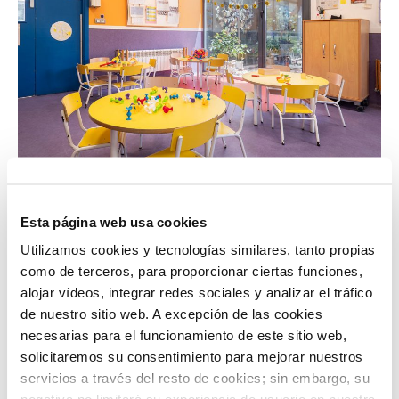
VISITAS
Visita Irene Carvajal a
Esta página web usa cookies
E.I.M.Mafalda y Guille
Utilizamos cookies y tecnologías similares, tanto propias
como de terceros, para proporcionar ciertas funciones,
5 MARZO, 2025
alojar vídeos, integrar redes sociales y analizar el tráfico
La concejala de Educación y Cultura, Irene
de nuestro sitio web. A excepción de las cookies
Carvajal, ha visitado esta mañana la escuela
necesarias para el funcionamiento de este sitio web,
infantil Mafalda y Guille ubicada en el barrio de
solicitaremos su consentimiento para mejorar nuestros
Parquesol.
servicios a través del resto de cookies; sin embargo, su