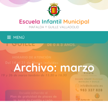
Escuela
Infantil
Municipal
MAFALDA Y GUILLE VALLADOLID
MENÚ
Archivo:
marzo