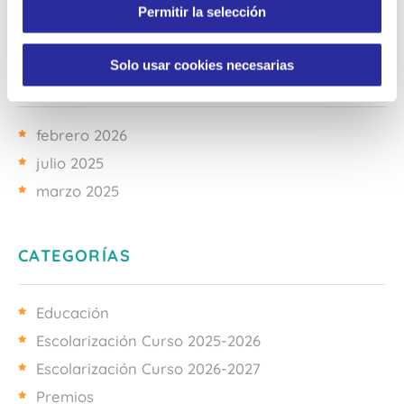
Permitir la selección
t
i
m
Solo usar cookies necesarias
ARCHIVOS
i
e
n
febrero 2026
t
julio 2025
o
marzo 2025
CATEGORÍAS
Educación
Escolarización Curso 2025-2026
Escolarización Curso 2026-2027
Premios