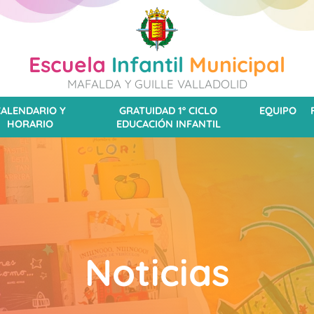
Escuela
Infantil
Municipal
MAFALDA Y GUILLE VALLADOLID
CALENDARIO Y
GRATUIDAD 1º CICLO
EQUIPO
HORARIO
EDUCACIÓN INFANTIL
Noticias