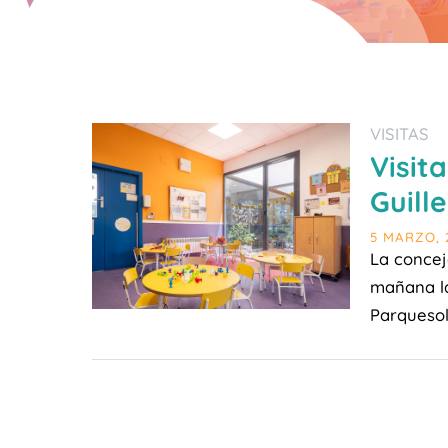
VISITAS
Visit
Guille
5 MARZO, 
La concej
mañana la
Parquesol