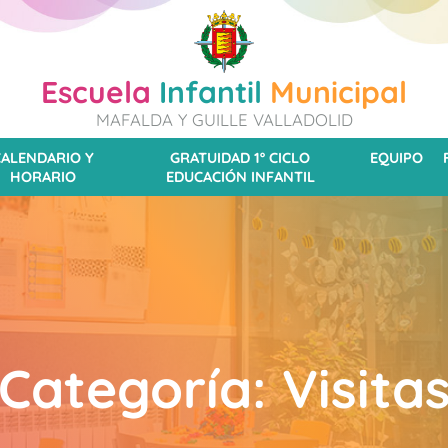
Escuela
Infantil
Municipal
MAFALDA Y GUILLE VALLADOLID
CALENDARIO Y
GRATUIDAD 1º CICLO
EQUIPO
HORARIO
EDUCACIÓN INFANTIL
Categoría:
Visita