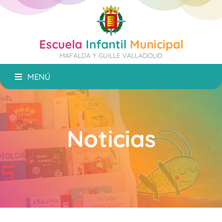
Escuela
Infantil
Municipal
MAFALDA Y GUILLE VALLADOLID
MENÚ
Noticias