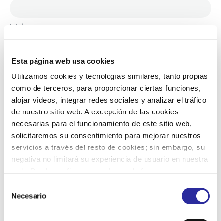
Web
Esta página web usa cookies
Guarda mi nombre, correo electrónico y web en este navegador
Utilizamos cookies y tecnologías similares, tanto propias
para la próxima vez que comente.
como de terceros, para proporcionar ciertas funciones,
alojar vídeos, integrar redes sociales y analizar el tráfico
de nuestro sitio web. A excepción de las cookies
necesarias para el funcionamiento de este sitio web,
solicitaremos su consentimiento para mejorar nuestros
servicios a través del resto de cookies; sin embargo, su
negativa no limitará su experiencia de usuario en nuestra
web. Puede configurar o rechazar de forma
ENTRADAS RECIENTES
personalizada su uso pulsando “Configuraciones”. Para
S
más información, puede consultar nuestra
Política de
Necesario
e
Privacidad
.
l
Admisión de solicitudes Curso 2026-2027